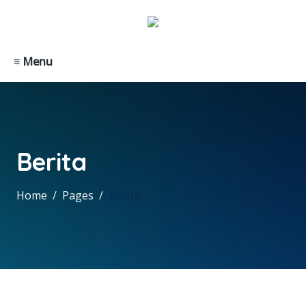
≡ Menu
Berita
Home
Pages
Berita