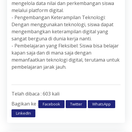
mengelola data nilai dan perkembangan siswa
melalui platform digital.
- Pengembangan Keterampilan Teknologi:
Dengan menggunakan teknologi, siswa dapat
mengembangkan keterampilan digital yang
sangat berguna di dunia kerja nanti.
- Pembelajaran yang Fleksibel: Siswa bisa belajar
kapan saja dan di mana saja dengan
memanfaatkan teknologi digital, terutama untuk
pembelajaran jarak jauh.
Telah dibaca : 603 kali
Bagikan ke :
Facebook
Twitter
WhatsApp
LinkedIn