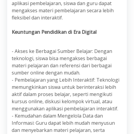
aplikasi pembelajaran, siswa dan guru dapat
mengakses materi pembelajaran secara lebih
fleksibel dan interaktif.
Keuntungan Pendidikan di Era Digital
- Akses ke Berbagai Sumber Belajar: Dengan
teknologi, siswa bisa mengakses berbagai
materi pelajaran dan referensi dari berbagai
sumber online dengan mudah.
- Pembelajaran yang Lebih Interaktif: Teknologi
memungkinkan siswa untuk berinteraksi lebih
aktif dalam proses belajar, seperti mengikuti
kursus online, diskusi kelompok virtual, atau
menggunakan aplikasi pembelajaran interaktif.
- Kemudahan dalam Mengelola Data dan
Informasi: Guru dapat lebih mudah menyusun
dan menyebarkan materi pelajaran, serta