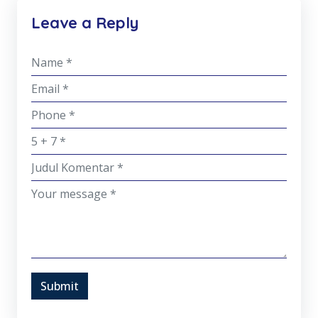
Leave a Reply
Submit